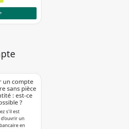
+
mpte
r un compte
re sans pièce
tité : est-ce
ossible ?
z s'il est
 d’ouvrir un
bancaire en