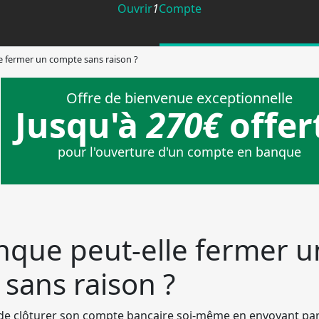
Ouvrir
1
Compte
e fermer un compte sans raison ?
Envie de changer de banq
que peut-elle fermer u
sans raison ?
e de clôturer son compte bancaire soi-même en envoyant p