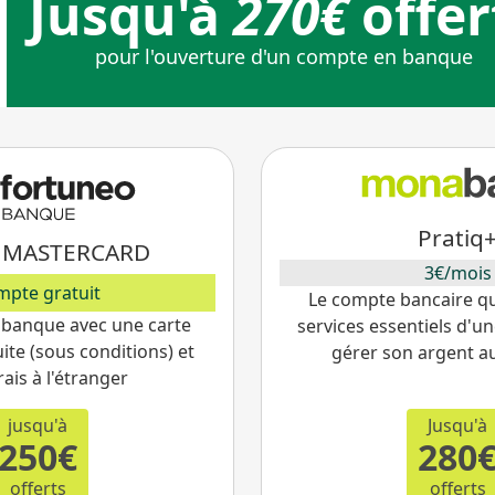
Envie de changer de ban
Pratiq
 MASTERCARD
3€/mois
mpte gratuit
Le compte bancaire qu
 banque avec une carte
services essentiels d'
ite (sous conditions) et
gérer son argent a
rais à l'étranger
jusqu'à
Jusqu'à
250€
280
offerts
offerts