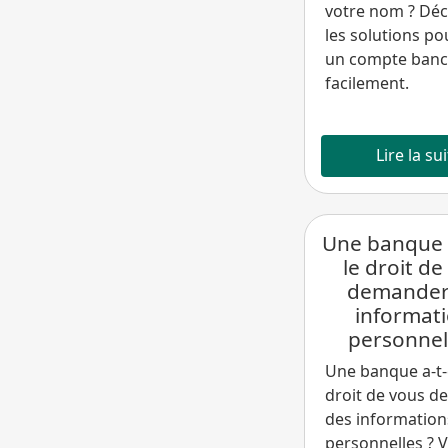
votre nom ? Dé
les solutions po
un compte banc
facilement.
Lire la su
Une banque a
le droit de
demander
informat
personnel
Une banque a-t-e
droit de vous 
des information
personnelles ? 