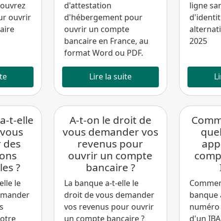
couvrez
d'attestation
ligne sa
ur ouvrir
d'hébergement pour
d'identit
aire
ouvrir un compte
alternat
bancaire en France, au
2025
format Word ou PDF.
ite
Lire la suite
Li
-t-elle
A-t-on le droit de
Comme
 vous
vous demander vos
que
 des
revenus pour
app
ions
ouvrir un compte
comp
les ?
bancaire ?
lle le
La banque a-t-elle le
Comment
demander
droit de vous demander
banque à
s
vos revenus pour ouvrir
numéro 
Votre
un compte bancaire ?
d'un IBA