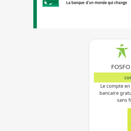
FOSFO
co
Le compte en
bancaire gratu
sans f