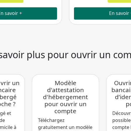
En savoir +
En savoir 
savoir plus pour ouvrir un co
rir un
Modèle
Ouvri
caire
d'attestation
bancai
ébergé
d'hébergement
d’iden
oche ?
pour ouvrir un
p
compte
gé et
Découvre
 de
Téléchargez
possible
omicile à
gratuitement un modèle
compte 