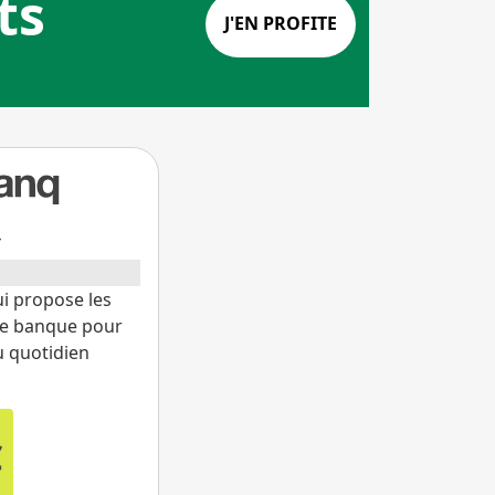
que ?
+
i propose les
une banque pour
u quotidien
€