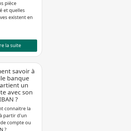
ns pièce
é et quelles
ives existent en
re la suite
nt savoir à
lle banque
artient un
te avec son
IBAN ?
 connaitre la
 partir d'un
de compte ou
N ?