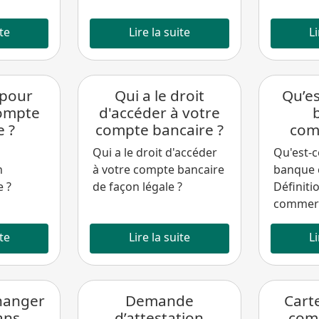
ite
Lire la suite
Li
 pour
Qui a le droit
Qu’es
compte
d'accéder à votre
e ?
compte bancaire ?
com
Qui a le droit d'accéder
Qu'est-c
n
à votre compte bancaire
banque 
 ?
de façon légale ?
Définiti
commerc
ite
Lire la suite
Li
hanger
Demande
Cart
ans
d’attestation
com