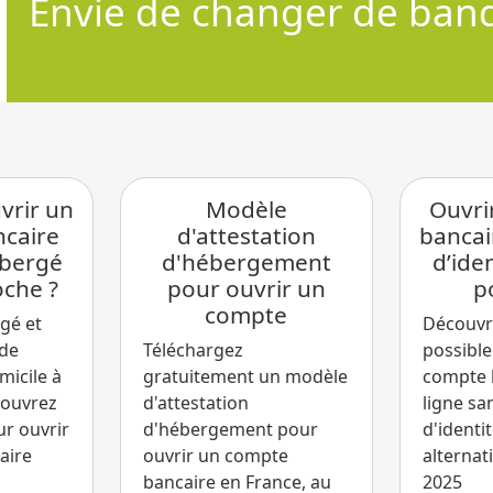
Jusqu'à
280€
offer
pour l'ouverture d'un compte en banque
rir un
Modèle
Ouvri
caire
d'attestation
bancai
ébergé
d'hébergement
d’iden
oche ?
pour ouvrir un
p
compte
gé et
Découvre
 de
Téléchargez
possible
omicile à
gratuitement un modèle
compte 
couvrez
d'attestation
ligne sa
ur ouvrir
d'hébergement pour
d'identit
aire
ouvrir un compte
alternat
bancaire en France, au
2025