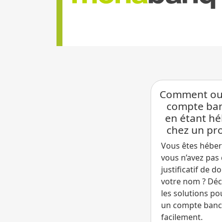
Comment ouv
compte ban
en étant h
chez un pr
Vous êtes héber
vous n’avez pas
justificatif de d
votre nom ? Dé
les solutions po
un compte banc
facilement.