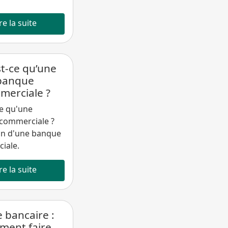
re la suite
t-ce qu’une
banque
merciale ?
e qu'une
commerciale ?
on d'une banque
iale.
re la suite
e bancaire :
ment faire