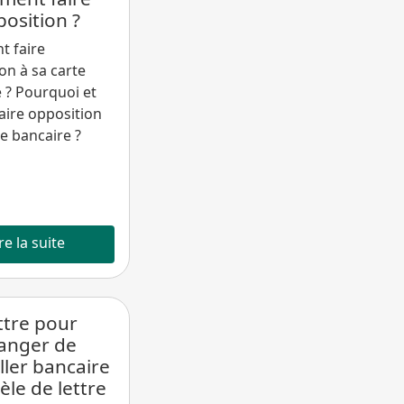
osition ?
 faire
on à sa carte
 ? Pourquoi et
aire opposition
te bancaire ?
re la suite
ttre pour
anger de
ller bancaire
le de lettre