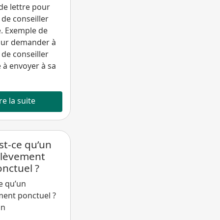
e lettre pour
de conseiller
e. Exemple de
pour demander à
de conseiller
 à envoyer à sa
re la suite
st-ce qu’un
élèvement
nctuel ?
e qu’un
ment ponctuel ?
on