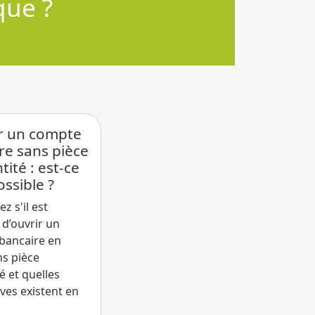
ts
r un compte
re sans pièce
tité : est-ce
ossible ?
z s'il est
 d’ouvrir un
bancaire en
ns pièce
é et quelles
ives existent en