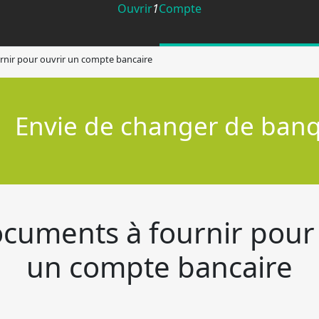
Ouvrir
1
Compte
rnir pour ouvrir un compte bancaire
Offre de bienvenue exceptionnelle
Jusqu'à
280€
offer
pour l'ouverture d'un compte en banque
cuments à fournir pour
un compte bancaire