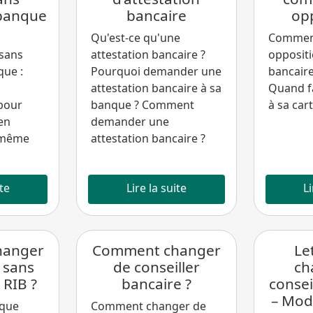
banque
bancaire
opp
Qu'est-ce qu'une
Comment
 sans
attestation bancaire ?
oppositi
que :
Pourquoi demander une
bancaire
attestation bancaire à sa
Quand f
pour
banque ? Comment
à sa car
en
demander une
a même
attestation bancaire ?
ite
Lire la suite
Li
hanger
Comment changer
Le
 sans
de conseiller
ch
 RIB ?
bancaire ?
consei
– Modè
nque
Comment changer de