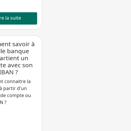
re la suite
nt savoir à
lle banque
artient un
te avec son
IBAN ?
 connaitre la
 partir d'un
de compte ou
N ?