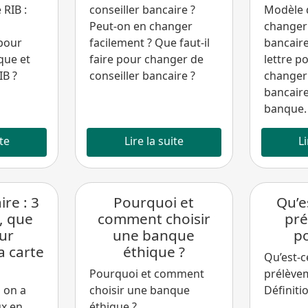
 RIB :
conseiller bancaire ?
Modèle d
Peut-on en changer
changer 
pour
facilement ? Que faut-il
bancair
que et
faire pour changer de
lettre 
IB ?
conseiller bancaire ?
changer 
bancaire
banque.
ite
Lire la suite
Li
re : 3
Pourquoi et
Qu’e
, que
comment choisir
pr
our
une banque
po
a carte
éthique ?
Qu’est-c
Pourquoi et comment
prélève
 on a
choisir une banque
Définiti
ux en
éthique ?