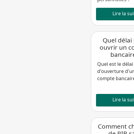
Lire la su
Quel délai
ouvrir un 
bancair
Quel est le délai
d'ouverture d'u
compte bancaire
Lire la su
Comment c
de RIB s