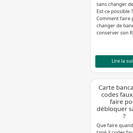
sans changer de
Est-ce possible ?
Comment faire 
changer de ban
conserver son R
Lire la su
Carte bancai
codes faux
faire p
débloquer s
?
Que faire quand
tapé 3 codes fa