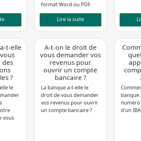
format Word ou PDF.
ite
Lire la suite
Li
-t-elle
A-t-on le droit de
Comme
 vous
vous demander vos
que
 des
revenus pour
app
ions
ouvrir un compte
comp
les ?
bancaire ?
lle le
La banque a-t-elle le
Comment
demander
droit de vous demander
banque à
s
vos revenus pour ouvrir
numéro 
Votre
un compte bancaire ?
d'un IBA
e vous