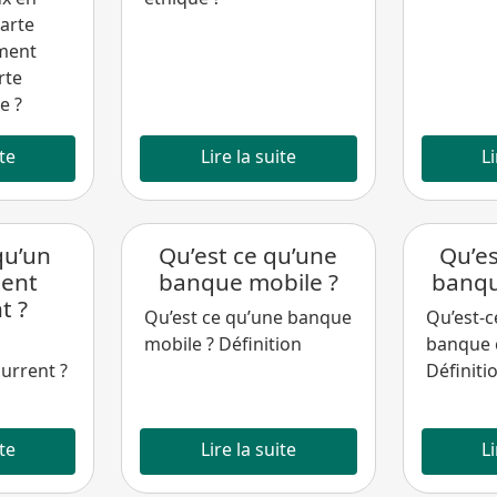
carte
ment
rte
e ?
ite
Lire la suite
Li
qu’un
Qu’est ce qu’une
Qu’es
ent
banque mobile ?
banqu
t ?
Qu’est ce qu’une banque
Qu’est-c
mobile ? Définition
banque c
urrent ?
Définiti
ite
Lire la suite
Li