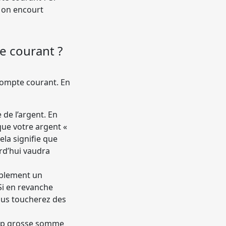
s on encourt
e courant ?
n compte courant. En
 de l’argent. En
que votre argent «
cela signifie que
rd’hui vaudra
ablement un
Si en revanche
ous toucherez des
rop grosse somme