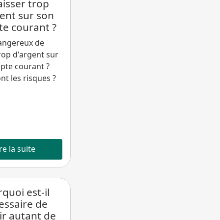
aisser trop
ent sur son
e courant ?
dangereux de
trop d'argent sur
pte courant ?
nt les risques ?
re la suite
quoi est-il
essaire de
ir autant de