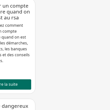
r un compte
ire quand on
st au rsa
rez comment
un compte
e quand on est
 les démarches,
ts, les banques
 et des conseils
s.
re la suite
e dangereux