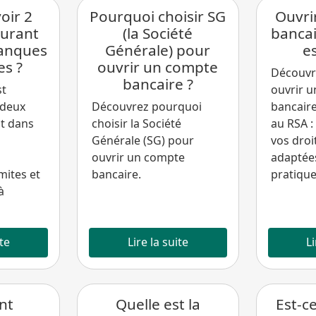
oir 2
Pourquoi choisir SG
Ouvri
urant
(la Société
banca
anques
Générale) pour
e
es ?
ouvrir un compte
Découv
bancaire ?
st
ouvrir 
 deux
Découvrez pourquoi
bancair
t dans
choisir la Société
au RSA :
Générale (SG) pour
vos droi
ouvrir un compte
adaptées
mites et
bancaire.
pratique
à
ite
Lire la suite
Li
nt
Quelle est la
Est-c