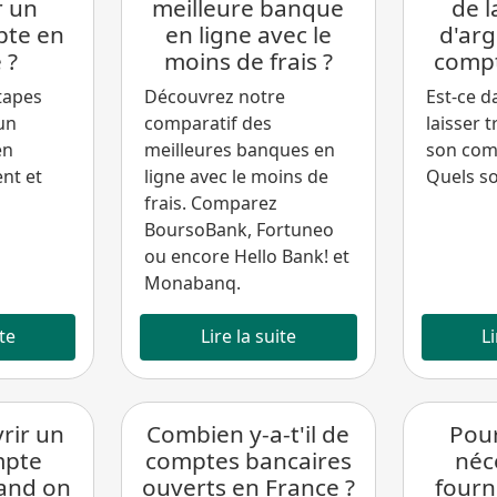
r un
meilleure banque
de l
pte en
en ligne avec le
d'arg
 ?
moins de frais ?
compt
tapes
Découvrez notre
Est-ce 
un
comparatif des
laisser 
en
meilleures banques en
son com
nt et
ligne avec le moins de
Quels so
frais. Comparez
BoursoBank, Fortuneo
ou encore Hello Bank! et
Monabanq.
ite
Lire la suite
Li
rir un
Combien y-a-t'il de
Pour
mpte
comptes bancaires
néc
and on
ouverts en France ?
fourn