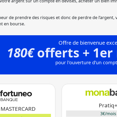
otre argent sur un compte en devises, acheter un bien imm
 peur de prendre des risques et donc de perdre de l’argent,
nt en bourse.
Pratiq
 MASTERCARD
3€/mois