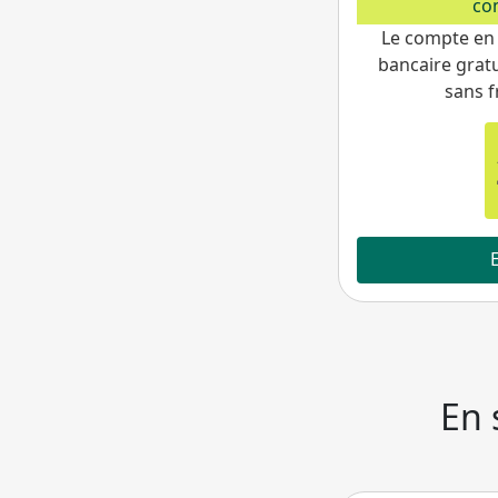
co
Le compte en
bancaire gratu
sans f
En 