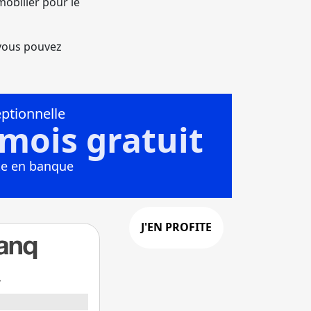
obilier pour le
 vous pouvez
+