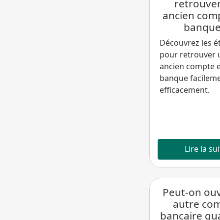
retrouve
ancien com
banque
Découvrez les é
pour retrouver 
ancien compte 
banque facileme
efficacement.
Lire la su
Peut-on ouv
autre co
bancaire qu