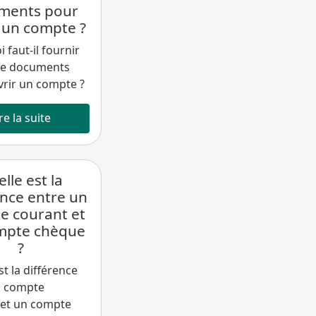
ments pour
 un compte ?
 faut-il fournir
de documents
rir un compte ?
re la suite
lle est la
ence entre un
e courant et
mpte chèque
?
st la différence
n compte
 et un compte