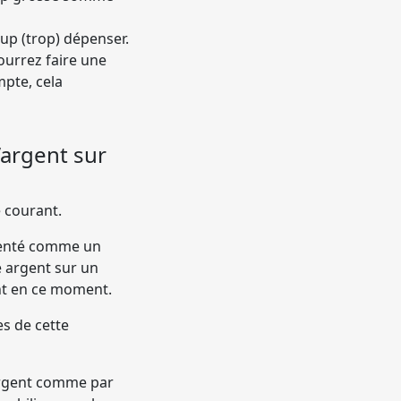
up (trop) dépenser.
ourrez faire une
pte, cela
’argent sur
e courant.
menté comme un
e argent sur un
ent en ce moment.
s de cette
 argent comme par