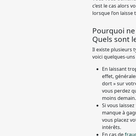
c’est le cas alors 
lorsque l’on laisse
Pourquoi ne 
Quels sont l
Il existe plusieurs
voici quelques-uns 
En laissant tr
effet, général
dort » sur votr
vous perdez q
moins demain.
Si vous laisse
manque à gagne
vous placez vo
intérêts.
En cas de
frau