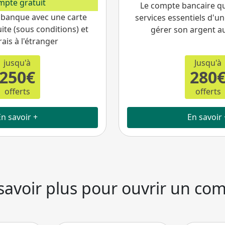
mpte gratuit
Le compte bancaire qu
 banque avec une carte
services essentiels d'
ite (sous conditions) et
gérer son argent a
rais à l'étranger
jusqu'à
Jusqu'à
250€
280
offerts
offerts
En savoir +
En savoir 
savoir plus pour ouvrir un co