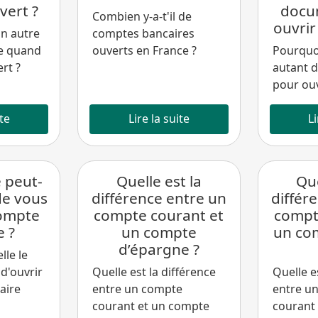
vert ?
docu
Combien y-a-t'il de
ouvrir
un autre
comptes bancaires
e quand
ouverts en France ?
Pourquoi
rt ?
autant 
pour ouv
ite
Lire la suite
Li
 peut-
Quelle est la
Que
de vous
différence entre un
différ
compte
compte courant et
compt
e ?
un compte
un co
d’épargne ?
lle le
 d'ouvrir
Quelle est la différence
Quelle e
aire
entre un compte
entre u
courant et un compte
courant