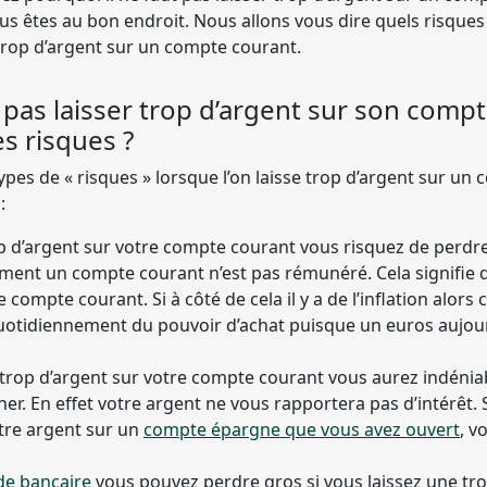
vous êtes au bon endroit. Nous allons vous dire quels risque
 trop d’argent sur un compte courant.
pas laisser trop d’argent sur son compt
es risques ?
 types de « risques » lorsque l’on laisse trop d’argent sur u
:
op d’argent sur votre compte courant vous risquez de perdre
ement un compte courant n’est pas rémunéré. Cela signifie 
e compte courant. Si à côté de cela il y a de l’inflation alors 
uotidiennement du pouvoir d’achat puisque un euros aujou
z trop d’argent sur votre compte courant vous aurez indéni
r. En effet votre argent ne vous rapportera pas d’intérêt. 
tre argent sur un
compte épargne que vous avez ouvert
, v
de bancaire
vous pouvez perdre gros si vous laissez une t