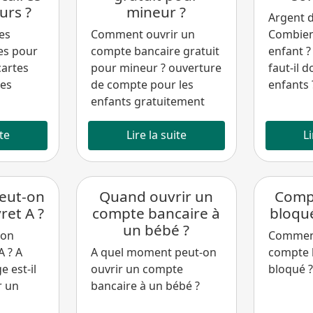
urs ?
mineur ?
Argent d
es
Comment ouvrir un
Combien
es pour
compte bancaire gratuit
enfant 
cartes
pour mineur ? ouverture
faut-il 
les
de compte pour les
enfants 
enfants gratuitement
ite
Lire la suite
Li
peut-on
Quand ouvrir un
Comp
ret A ?
compte bancaire à
bloqué
un bébé ?
-on
Comment
A ? A
A quel moment peut-on
compte 
e est-il
ouvrir un compte
bloqué ?
r un
bancaire à un bébé ?