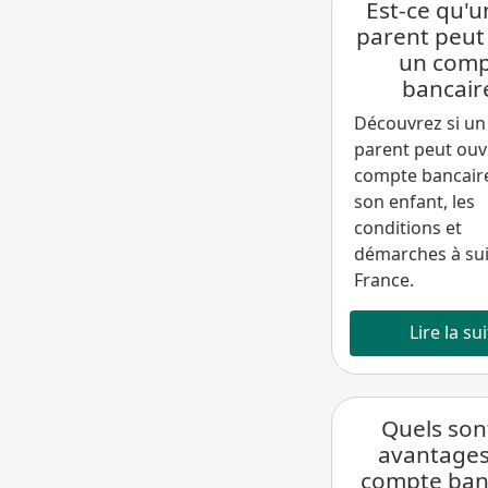
Est-ce qu'u
parent peut
un com
bancair
Découvrez si un
parent peut ouv
compte bancair
son enfant, les
conditions et
démarches à sui
France.
Lire la su
Quels son
avantages
compte ban