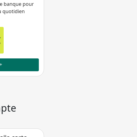
une banque pour
u quotidien
€
+
mpte