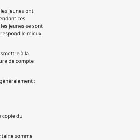
 les jeunes ont
pendant ces
 les jeunes se sont
orrespond le mieux
nsmettre à la
ture de compte
 généralement :
e copie du
ertaine somme