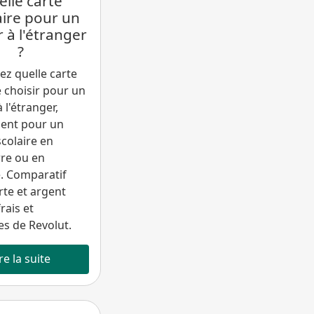
lle carte
ire pour un
 à l'étranger
?
z quelle carte
 choisir pour un
 l'étranger,
nt pour un
colaire en
re ou en
. Comparatif
rte et argent
frais et
s de Revolut.
re la suite