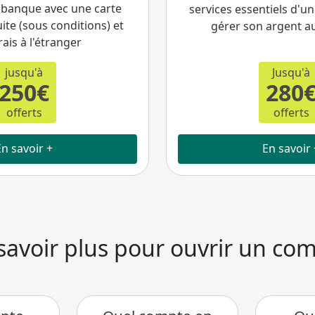
 banque avec une carte
services essentiels d'
ite (sous conditions) et
gérer son argent a
rais à l'étranger
jusqu'à
Jusqu'à
250€
280
offerts
offerts
En savoir +
En savoir 
savoir plus pour ouvrir un co