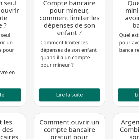
n seul
Compte bancaire
Que
 ouvrir
pour mineur,
min
pte
comment limiter les
avoi
e ?
dépenses de son
ba
enfant ?
 seul
Quel es
rir un
Comment limiter les
pour avo
e pour
dépenses de son enfant
bancaire
quand il a un compte
pour mineur ?
vre en
ite
Lire la suite
Li
t les
Comment ouvrir un
Argen
 des
compte bancaire
Combi
caires
gratuit pour
son