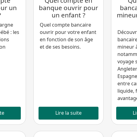
pte
Quel compte en
Que
ur un
banque ouvrir pour
banca
?
un enfant ?
mineur
argne
Quel compte bancaire
ébé : les
ouvrir pour votre enfant
Découvre
ions
en fonction de son âge
bancaire
son
et de ses besoins.
mineur à
notamme
voyage s
Angleter
Espagne
entre ca
liquide, 
avantage
ite
Lire la suite
Li